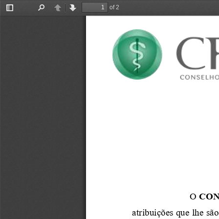
of 2
Toggle
Find
Previous
Next
Sidebar
O 
CON
atribuições que
lhe sã