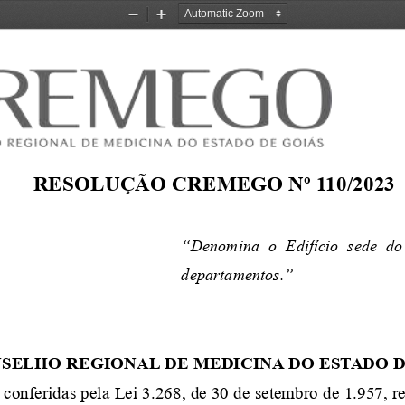
Zoom
Zoom
Out
In
RESOLUÇÃO CREMEGO Nº 
110
/20
2
3
“
D
enomina 
o  Edifício  sede 
departamentos
.
”
SELHO REGIONAL DE MEDICINA DO ESTADO D
o conferidas pela Lei 3.268, de 30 de setembro de 1.957, 