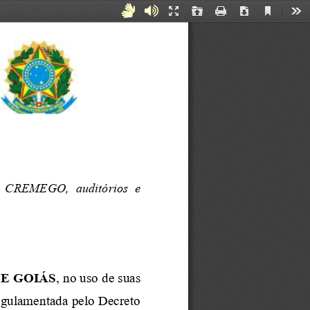
Current
Acessibilidade
Áudiodescrição
Presentation
Open
Print
Download
Too
View
Mode
para
Surdos
e
Mudos
 do  CREMEGO
,  auditórios
e 
E GOIÁS
, no uso de suas 
regulamentada pelo Decreto 