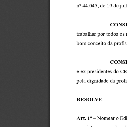
nº 44.045, de 19 de jul
CONS
trabalhar p
o
r todos os 
bom conceito 
da profi
CONS
e ex
-
presidentes do 
pela 
dignidade da prof
RESOLVE
:
Art. 1º
–
Nomear o
Ed