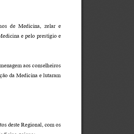
ho
s
de 
Medicina, 
zelar  e 
Medicina e pelo 
prestígio
e 
homenagem ao
s conselheiros 
ação da Medicina e lutaram 
os deste Regional, com os 