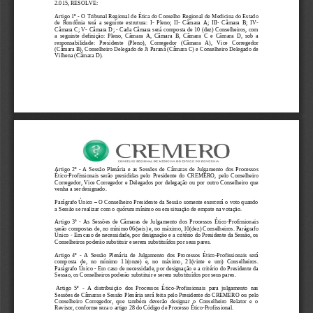
2.015
, RESOLVE: 
Artigo 1º 
-
O Tribunal Regional de Ética do Conselho Regional de
Medicina do Estado 
de  Rondônia
terá  a  seguinte  estrutura:  I
-
Pleno;  II
-
Câmara  A;  III
-
Câmara  B;  IV
-
Câmara C; V
-
Câmara D; 
-
Cada Câmara será composta d
e 10 (dez
) Conselheiros, com 
a  segu
inte  definição:  Pleno,
Câmara  A
,
Câmara  B
,
Câmara  C
e
Câmara  D
,
sob  a 
responsabilidade
:   Presidente   (Pleno),
Corregedor   (Câmara   A),   Vice   Corregedor 
(Câmara B
),
Conselheiro 
Delegado de Ji Paraná (Câmara C) e 
Conselheiro 
Delegado de 
Vilhena (Câmara
D).
Artigo  2º 
-
A  Sessão  Plenária  e  as  Sessões  de  Câmaras  de  Julgamento 
dos  Processos 
Ético
-
Profissionais  serão  presi
didas  pelo  Presidente  do  CREMERO
,  pelo  Conselheiro 
Corregedor
, Vice Corregedor e Delegados
por delegação ou por outro Conselheiro que 
venha a ser designado. 
Parágrafo Único 
–
O Conselheiro Presidente da Sessão
somente exercerá o voto quando 
a Sessão se realizar com o 
quórum
mínimo ou em situação de empate na votação. 
Artigo  3º 
-
As  Sessões  de  Câmaras  de  Julgamento  dos  Processos  Ético
-
Profissionais 
serão compostas de, no mínimo 06(seis) e, no máximo, 10(dez) C
onselheiros. Parágrafo 
Único 
-
Em caso de necessidade, por designação e a critério do Presidente da Sessão, os 
Conselheiros poderão substituir e serem substituídos por seus pares. 
Artigo  4º 
-
A  Sessão  Plenária  de  Julgamento  dos  Processos  Ético
-
Profission
ais  será 
composta  de,  no  mínimo  11(onze)  e,  no  máximo,  21(vinte  e  um)  Conselheiros. 
Parágrafo Único 
-
Em caso de necessidade, por designação e a critério do Presidente da 
Sessão, os Conselheiros poderão substituir e serem substituídos por seus pares.
Artigo  5º 
-
A  distribuição  dos  Processos  Ético
-
Profissionais  para  julgamento  nas 
Sessões de Câmaras e Sessão Plenária será 
feita pelo Presidente do CREMERO
ou pelo 
Conselheiro  Corregedor,  que  também  deverão  designar  o  Conselheiro  Relator  e  o 
Revisor, conf
orme reza o artigo 28 do Código de Processo Ético
-
Profissional.