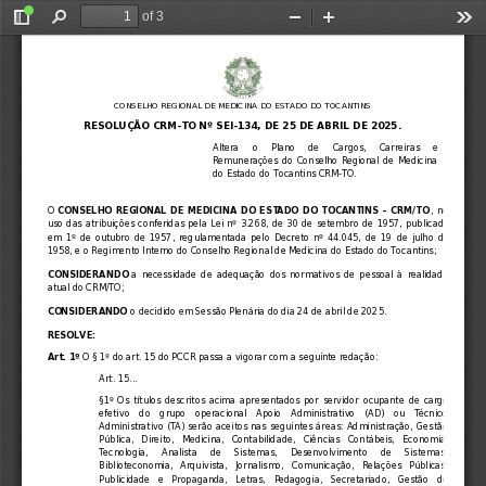
of 3
Toggle
Find
Zoom
Zoom
Too
Sidebar
Out
In
CONSELHO REGIONAL DE MEDICINA DO ESTADO DO TOCANTINS
RESOLUÇÃO CRM-TO Nº SEI-134, DE 25 DE ABRIL DE 2025.
Altera   o   Plano   de   Cargos,   Carreiras   e
Remunerações do Conselho Regional de Medicina
do Estado do Tocantins CRM-TO.
O 
CONSELHO REGIONAL DE MEDICINA DO ESTADO DO TOCANTINS – CRM/TO
, no
uso das atribuições conferidas pela Lei nº 3.268, de 30 de setembro de 1957, publicada
em  1º  de  outubro  de  1957,  regulamentada  pelo  Decreto  nº  44.045,  de  19  de  julho  de
1958, e o Regimento Interno do
 Conselho Regional de Medicina do Estado do Tocantins;
CONSIDERANDO 
a  necessidade  de  adequação  dos  normativos  de  pessoal  à  realidade
atual do CRM/TO;
CONSIDERANDO 
o decidido em Sessão Plenária do dia 24 de abril de 2025.
RESOLVE:
Art. 1º 
O § 1º do art. 15 do PCCR passa a vigorar com a seguinte redação:
Art. 15...
§1º Os títulos descritos acima apresentados por servidor ocupante de cargo
efetivo  do  grupo  operacional  Apoio  Administrativo  (AD)  ou  Técnico
Administrativo (TA) serão aceitos nas seguintes áreas: Administração, Gestão
Pública,  Direito,  Medicina,  Contabilidade,  Ciências  Contábeis,  Economia,
Tecnologia,   Analista   de   Sistemas,   Desenvolvimento   de   Sistemas,
Biblioteconomia,  Arquivista,  Jornalismo,  Comunicação,  Relações  Públicas,
Publicidade  e  Propaganda,  Letras,  Pedagogia,  Secretariado,  Gestão  de