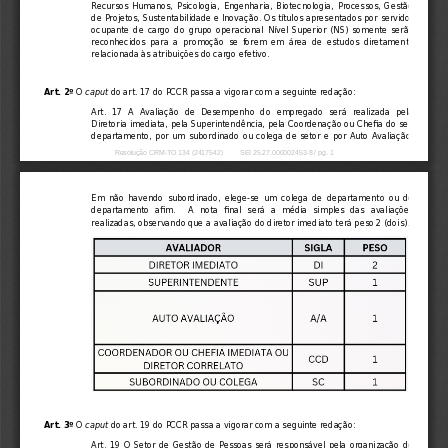
Recursos Humanos, Psicologia, Engenharia, Biotecnologia, Processos, Gestão
de Projetos, Sustentabilidade e Inovação. Os títulos apresentados por servidor
ocupante de cargo do grupo operacional Nível Superior (NS) somente serão
reconhecidos  para  a  promoção  se  forem  em  área  de  estudos  diretamente
relacionada às atribuições do cargo efetivo.
Art. 2º 
O 
caput
 do art. 17 do PCCR passa a vigorar com a seguinte redação:
Art.  17  A  Avaliação  de  Desempenho  do  empregado  será  realizada  pela
Diretoria imediata, pela Superintendência, pela Coordenação ou Chefia do seu
departamento, por um subordinado ou colega de setor e por Auto Avaliação.
Resolução CRM-TO 134 (2417542)         SEI 25.27.000002453-8 / pg. 1
Em  não  havendo  subordinado,  elege-se  um  colega  de  departamento  ou  de
departamento  afim.    A  nota  final  será  a  média  simples  das  avaliações
realizadas, observando que a avaliação do diretor imediato terá peso 2 (dois). 
Art. 3º 
O 
caput
 do art. 19 do PCCR passa a vigorar com a seguinte redação:
Art. 19 O Setor de Gestão de Pessoas será responsável pela organização do