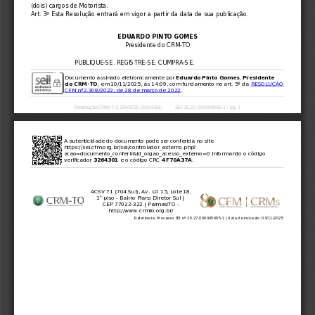
(dois) cargos de Motorista.
Art. 3º Esta Resolução entrará em vigor a partir da data de sua publicação.
EDUARDO PINTO GOMES
Presidente do CRM-TO
PUBLIQUE-SE. REGISTRE-SE. CUMPRA-SE.
Documento assinado eletronicamente por 
Eduardo Pinto Gomes
, 
Presidente
do CRM-TO
, em 10/11/2025, às 14:09, com fundamento no art. 5º da 
RESOLUÇÃO
CFM nº2.308/2022, de 28 de março de 2022
.
Resolução CRM-TO 139/2025 (3264301)         SEI 25.27.000005995-1 / pg. 1
A autenticidade do documento pode ser conferida no site
https://sei.cfm.org.br/sei/controlador_externo.php?
acao=documento_conferir&id_orgao_acesso_externo=0 informando o código
verificador 
3264301
 e o código CRC 
4F70A37A
.
ACSV 71 (704 Sul), Av. LO 15, Lote 18,
1° piso 
- Bairro Plano Diretor Sul | 
CEP 77022-322 | Palmas/TO 
-
http://www.crmto.org.br/
Referência: Processo SEI nº 25.27.000005995-1 | data de inclusão: 03/11/2025