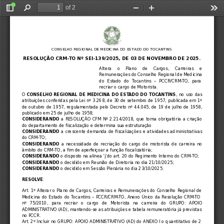
of 2
Toggle
Find
Zoom
Zoom
Too
Sidebar
Out
In
CONSELHO REGIONAL DE MEDICINA DO ESTADO DO TOCANTINS
RESOLUÇÃO CRM-TO Nº SEI-139/2025, DE 03 DE NOVEMBRO DE 2025.
Altera   o   Plano   de   Cargos,   Carreiras   e
Remunerações do Conselho Regional de Medicina
do  Estado  do  Tocantins  –  PCCR/CRM-TO,  para
recriar o cargo de Motorista.
O 
CONSELHO REGIONAL DE MEDICINA DO ESTADO DO TOCANTINS
, no uso das
atribuições conferidas pela Lei nº 3.268, de 30 de setembro de 1957, publicada em 1º
de outubro de 1957, regulamentada pelo Decreto nº 44.045, de 19 de julho de 1958,
publicado em 25 de julho de 1958;
CONSIDERANDO
 a RESOLUÇÃO CFM Nº 2.214/2018, que torna obrigatória a criação
do departamento de fiscalização e determina sua estruturação
CONSIDERANDO
 a crescente demanda de fiscalizações e atividades administrativas
do CRM-TO;
CONSIDERANDO
 a necessidade de recriação do cargo de motorista de carreira no
âmbito do CRM-TO, a fim de aperfeiçoar a função fiscalizatória;
CONSIDERANDO
 o disposto na alínea ‘j’do art. 20 do Regimento Interno do CRM-TO;
CONSIDERANDO
 o decidido em Reunião de Diretoria no dia 21/10/2025;
CONSIDERANDO
 o decidido em Sessão Plenária no dia 23/10/2025.
RESOLVE
:
Art. 1º Alterar o Plano de Cargos, Carreiras e Remunerações do Conselho Regional de
Medicina do Estado do Tocantins – PCCR/CRM-TO, Anexo Único da Resolução CRM-TO
nº  75/2010,  para  recriar  o  cargo  de  Motorista  na  carreira  do  GRUPO:  APOIO
ADMINISTRATIVO (AD), mantendo-se as atribuições e tabela remuneratória já previstas
no PCCR.
Art. 2º Incluir no GRUPO: APOIO ADMINISTRATIVO (AD) do ANEXO I o quantitativo de 2