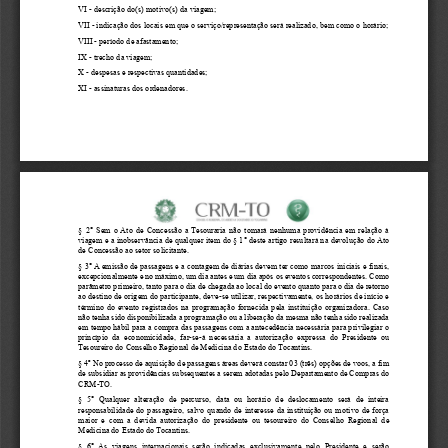
VI 
-
descrição do(s) motivo(s) da viagem;
VII 
-
indicação dos locais em que o serviço/representação será realizado, bem como o horário;
VIII 
-
período de afastamento;
IX 
-
trecho da viagem;
X 
-
despesas e respectivas quantidades;
XI 
-
assinaturas dos ordenadores.
§ 2° Sem o Ato de Concessão a Tesouraria não tomará nenhuma providência em relação à 
viagem e a inobservância de qualquer item do § 1° deste artigo resultará na devolução do Ato 
de Concessão ao setor solicitante.
§ 3° A emissão de passagens e a contagem de diárias devem ter como marcos iniciais e finais, 
excepcionalmente e no máximo, um dia antes e um dia após os eventos correspondentes. Como 
parâmetro primeiro, tanto para o dia de chegada ao local do evento quanto
para o dia de retorno 
ao destino de origem do participante, deve
-
se utilizar, respectivamente, os horários de início e 
término do evento registrados na programação fornecida pela instituição organizadora. Caso 
não tenha sido disponibilizada a programação 
ou a liberação da mesma não tenha sido realizada 
em tempo hábil para a compra das passagens com a antecedência necessária para privilegiar o 
princípio  da  economicidade,  far
-
se
-
á  necessária  a  autorização  expressa  do  Presidente  ou 
Tesoureiro do Conselho Regi
onal de Medicina do Estado do Tocantins.
§ 4º No processo de aquisição de passagens áreas deverá constar 03 (três) opções de voos, a fim 
de subsidiar as providências subsequentes a serem adotadas pelo Departamento de Compras do 
CRM
-
TO.
§  5°  Qualquer  alteração  de  percurso,  data  ou  horário  de  deslocamento  será  de  inteira 
responsabilidade do passageiro, salvo quando de interesse da instituição ou motivo de força 
maior  e  com  a  devida  autorização  do  presidente  ou  tesoureiro  do  Conselho  Region
al  de 
Medicina do Estado do Tocantins.
§  6°  As  viagens  internacionais  serão  indicadas  exclusivamente  pelo  Presidente  e  serão 