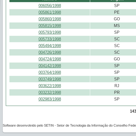
006056/1998
SP
005861/1998
PE
005860/1998
GO
005815/1998
MS
005793/1998
SP
005733/1998
SC
005494/1998
SC
004726/1998
SC
004724/1998
GO
004142/1998
SP
003764/1998
SP
003749/1998
SP
003622/1998
RJ
003232/1998
PR
002983/1998
SP
143
Software desenvolvido pelo SETIN - Setor de Tecnologia da Informação do Conselho Feder