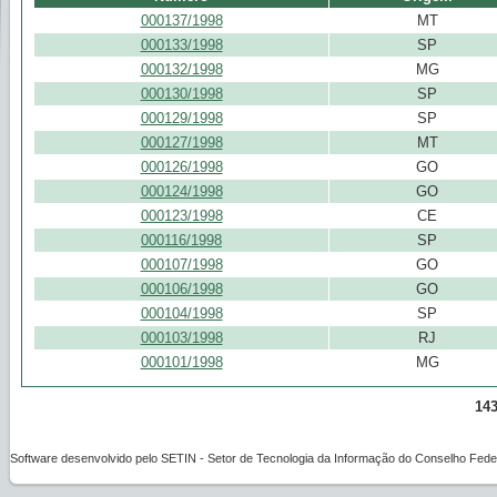
000137/1998
MT
000133/1998
SP
000132/1998
MG
000130/1998
SP
000129/1998
SP
000127/1998
MT
000126/1998
GO
000124/1998
GO
000123/1998
CE
000116/1998
SP
000107/1998
GO
000106/1998
GO
000104/1998
SP
000103/1998
RJ
000101/1998
MG
143
Software desenvolvido pelo SETIN - Setor de Tecnologia da Informação do Conselho Feder