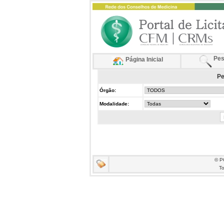
Pes
Página Inicial
Pe
Órgão:
Modalidade:
© P
To