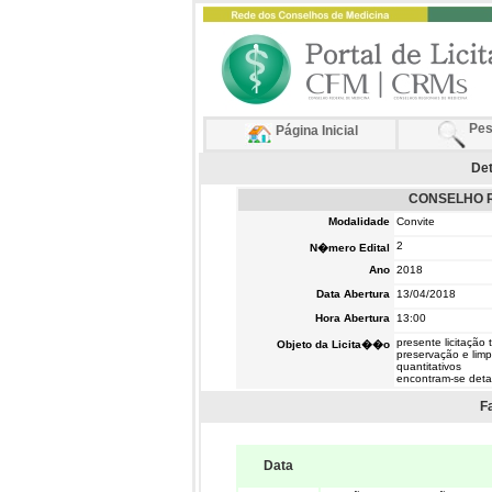
Pes
Página Inicial
Det
CONSELHO R
Modalidade
Convite
2
N�mero Edital
Ano
2018
Data Abertura
13/04/2018
Hora Abertura
13:00
presente licitação
Objeto da Licita��o
preservação e lim
quantitativos
encontram-se de
F
Data