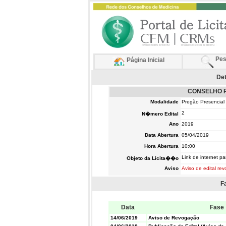
Pes
Página Inicial
Det
CONSELHO R
Modalidade
Pregão Presencial
2
N�mero Edital
Ano
2019
Data Abertura
05/04/2019
Hora Abertura
10:00
Link de internet 
Objeto da Licita��o
Aviso
Aviso de edital re
F
Data
Fase
14/06/2019
Aviso de Revogação