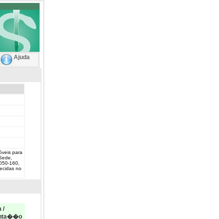
Ajuda
óveis para
 Sede,
.050-160,
lecidas no
 /
nta��o