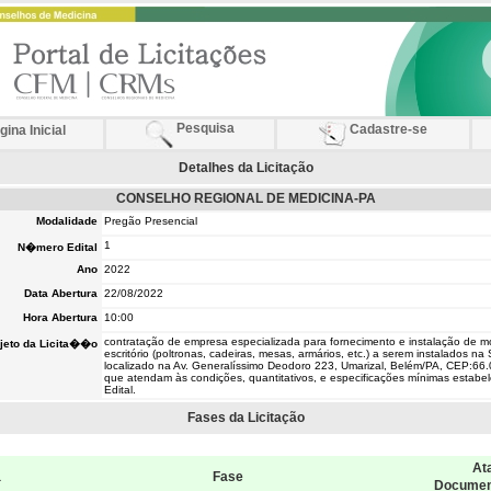
Pesquisa
Cadastre-se
ina Inicial
Detalhes da Licitação
CONSELHO REGIONAL DE MEDICINA-PA
Modalidade
Pregão Presencial
1
N�mero Edital
Ano
2022
Data Abertura
22/08/2022
Hora Abertura
10:00
contratação de empresa especializada para fornecimento e instalação de m
jeto da Licita��o
escritório (poltronas, cadeiras, mesas, armários, etc.) a serem instalados na
localizado na Av. Generalíssimo Deodoro 223, Umarizal, Belém/PA, CEP:66
que atendam às condições, quantitativos, e especificações mínimas estabe
Edital.
Fases da Licitação
Ata
a
Fase
Docume