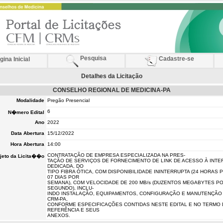
Pesquisa
Cadastre-se
ina Inicial
Detalhes da Licitação
CONSELHO REGIONAL DE MEDICINA-PA
Modalidade
Pregão Presencial
6
N�mero Edital
Ano
2022
Data Abertura
15/12/2022
Hora Abertura
14:00
CONTRATAÇÃO DE EMPRESA ESPECIALIZADA NA PRES-
jeto da Licita��o
TAÇÃO DE SERVIÇOS DE FORNECIMENTO DE LINK DE ACESSO À INTE
DEDICADA, DO
TIPO FIBRA ÓTICA, COM DISPONIBILIDADE ININTERRUPTA (24 HORAS P
07 DIAS POR
SEMANA), COM VELOCIDADE DE 200 MB/s (DUZENTOS MEGABYTES P
SEGUNDO), INCLU-
INDO INSTALAÇÃO, EQUIPAMENTOS, CONFIGURAÇÃO E MANUTENÇÃO
CRM-PA,
CONFORME ESPECIFICAÇÕES CONTIDAS NESTE EDITAL E NO TERMO 
REFERÊNCIA E SEUS
ANEXOS.