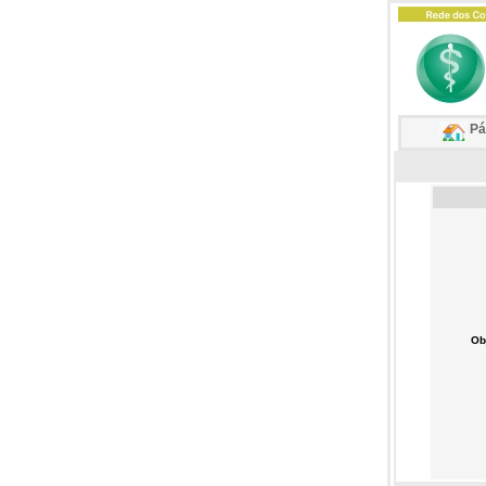
Pág
Ob