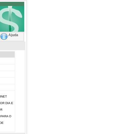
Ajuda
RNET
OR DIA E
OR
 PARA O
DE