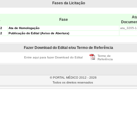
Fases da Licitação
Ata
a
Fase
Docume
22
Ata de Homologação
ata_3205-1
22
Publicação do Edital (Aviso de Abertura)
Fazer Download do Edital e/ou Termo de Referência
Termo de
Entre aqui para fazer Download do Edital
Referência
© PORTAL MÉDICO 2012 - 2026
Todos os direitos reservados