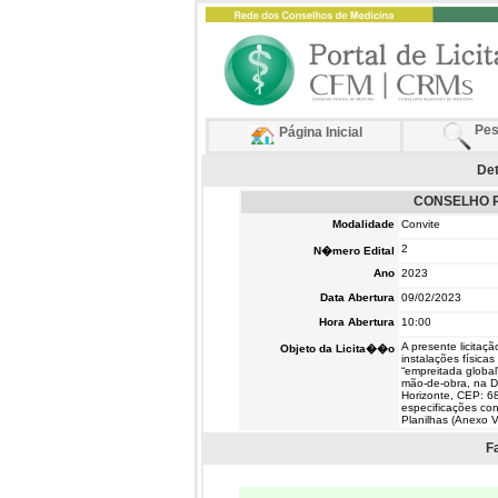
Pes
Página Inicial
Det
CONSELHO R
Modalidade
Convite
2
N�mero Edital
Ano
2023
Data Abertura
09/02/2023
Hora Abertura
10:00
A presente licitaç
Objeto da Licita��o
instalações físic
“empreitada globa
mão-de-obra, na D
Horizonte, CEP: 6
especificações con
Planilhas (Anexo VI
F