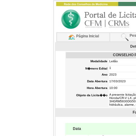
Pes
Página Inicial
Det
CONSELHO R
Modalidade
Leilão
1
N�mero Edital
Ano
2023
Data Abertura
17/03/2023
Hora Abertura
10:00
A presente licitaç
Objeto da Licita��o
Honda/CR-V LX, pl
3HGRM5830DG50349
hidráulica, alarme,
F
Data