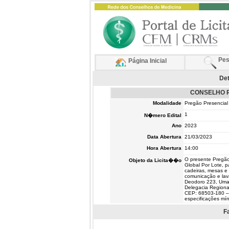
Pes
Página Inicial
Det
CONSELHO R
Modalidade
Pregão Presencial
1
N�mero Edital
Ano
2023
Data Abertura
21/03/2023
Hora Abertura
14:00
O presente Pregão
Objeto da Licita��o
Global Por Lote, p
cadeiras, mesas e 
comunicação e lav
Deodoro 223, Umar
Delegacia Regional
CEP: 68503-180 – 
especificações mín
F