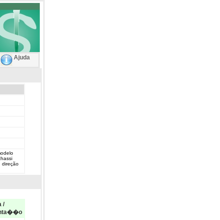
Ajuda
modelo
hassi
 direção
 /
nta��o