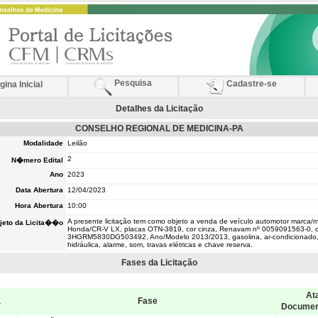
Pesquisa
Cadastre-se
ina Inicial
Detalhes da Licitação
CONSELHO REGIONAL DE MEDICINA-PA
Modalidade
Leilão
2
N�mero Edital
Ano
2023
Data Abertura
12/04/2023
Hora Abertura
10:00
A presente licitação tem como objeto a venda de veículo automotor marca/
jeto da Licita��o
Honda/CR-V LX, placas OTN-3819, cor cinza, Renavam nº 0059091563-0, c
3HGRM5830DG503492, Ano/Modelo 2013/2013, gasolina, ar-condicionado,
hidráulica, alarme, som, travas elétricas e chave reserva.
Fases da Licitação
Ata
a
Fase
Docume