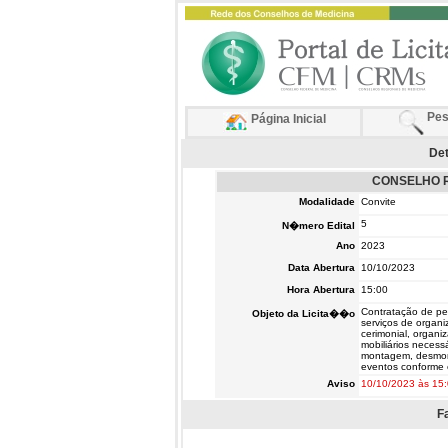
Pes
Página Inicial
Det
CONSELHO R
Modalidade
Convite
5
N�mero Edital
Ano
2023
Data Abertura
10/10/2023
Hora Abertura
15:00
Contratação de pes
Objeto da Licita��o
serviços de organ
cerimonial, organ
mobiliários necessá
montagem, desmont
eventos conforme 
Aviso
10/10/2023 às 15
F