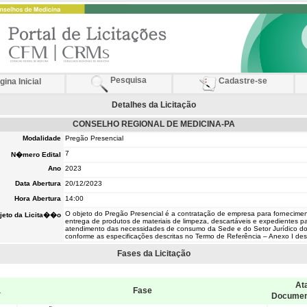
Pesquisa
Cadastre-se
ina Inicial
Detalhes da Licitação
CONSELHO REGIONAL DE MEDICINA-PA
Modalidade
Pregão Presencial
7
N�mero Edital
Ano
2023
Data Abertura
20/12/2023
Hora Abertura
14:00
O objeto do Pregão Presencial é a contratação de empresa para fornecime
jeto da Licita��o
entrega de produtos de materiais de limpeza, descartáveis e expedientes p
atendimento das necessidades de consumo da Sede e do Setor Jurídico d
conforme as especificações descritas no Termo de Referência – Anexo I dest
Fases da Licitação
Ata
a
Fase
Docume