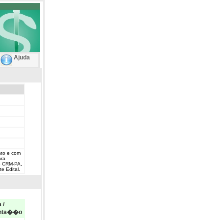
Ajuda
nto e com
ara
o CRM-PA,
e Edital.
 /
nta��o