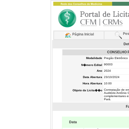
Pes
Página Inicial
Det
CONSELHO R
Modalidade
Pregão Eletrônico
90003
N�mero Edital
Ano
2024
Data Abertura
23/10/2024
Hora Abertura
10:00
Contratação de e
Objeto da Licita��o
Auditório Antônio 
complementares ex
Pará.
F
Data