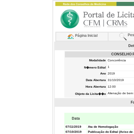
Pes
Página Inicial
Det
CONSELHO R
Modalidade
Concorrência
1
N�mero Edital
Ano
2019
Data Abertura
31/10/2019
Hora Abertura
12:00
Alienação de bem 
Objeto da Licita��o
F
Data
07/11/2019
Ata de Homologação
07/10/2019
Publicação do Edital (Aviso de 