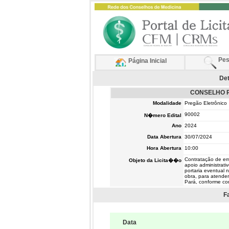
Pes
Página Inicial
Det
CONSELHO R
Modalidade
Pregão Eletrônico
90002
N�mero Edital
Ano
2024
Data Abertura
30/07/2024
Hora Abertura
10:00
Contratação de em
Objeto da Licita��o
apoio administrati
portaria eventual 
obra, para atende
Pará, conforme con
F
Data