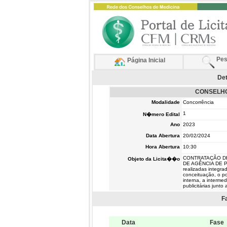
Pes
Página Inicial
Det
CONSELHO
Modalidade
Concorrência
1
N�mero Edital
Ano
2023
Data Abertura
20/02/2024
Hora Abertura
10:30
CONTRATAÇÃO D
Objeto da Licita��o
DE AGÊNCIA DE P
realizadas integra
conceituação, o po
interna, a interme
publicitárias junto
F
Data
Fase